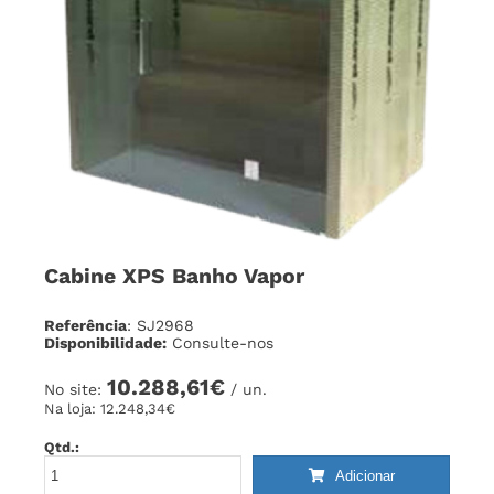
Cabine XPS Banho Vapor
Referência
: SJ2968
Disponibilidade:
Consulte-nos
10.288,61€
No site:
/ un.
Na loja:
12.248,34€
Qtd.:
Adicionar