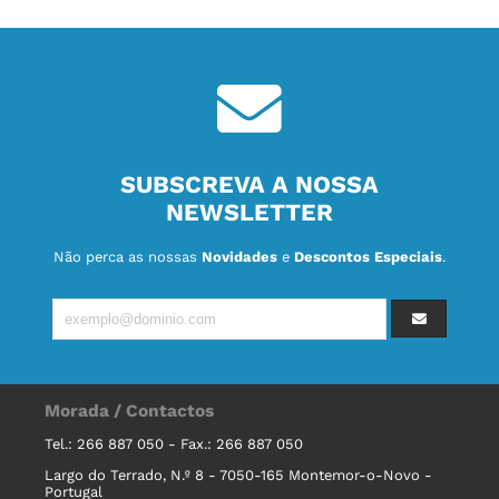
SUBSCREVA A NOSSA
NEWSLETTER
Não perca as nossas
Novidades
e
Descontos Especiais
.
Morada / Contactos
Tel.: 266 887 050 - Fax.: 266 887 050
Largo do Terrado, N.º 8 - 7050-165 Montemor-o-Novo -
Portugal