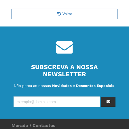
Voltar
SUBSCREVA A NOSSA
NEWSLETTER
Não perca as nossas
Novidades
e
Descontos Especiais
.
Morada / Contactos