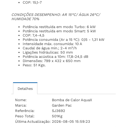
COP: 15,1-7
CONDIÇÕES DESEMPENHO: AR 15°C/ ÁGUA 26°C/
HUMIDADE 70%
Potência restituída em modo Turbo: 6 kW
Potência restituída em modo Smart: 5 kW
COP: 7,4-4,5
Potência consumida (Ar a 15 ºC): 0,15 - 1,31 kW
Intensidade máx. consumida: 10 A
Caudal de água min.; 2-4 m³/h
Ligações hidráulicas: 50 mm
Potência acústica a 10m: 17,8-24,5 dB
Dimensões: 799 x 432 x 650 mm
Peso: 51 Kgs.
Detalhes
Nome:
Bomba de Calor AquaX
Marca:
Garden Pac
Referência:
SJ3692
Peso Total:
501Kg
Última Actualização:
2026-08-05 15:59:23