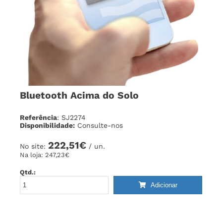
Bluetooth Acima do Solo
Referência
: SJ2274
Disponibilidade:
Consulte-nos
222,51€
No site:
/ un.
Na loja:
247,23€
Qtd.:
Adicionar