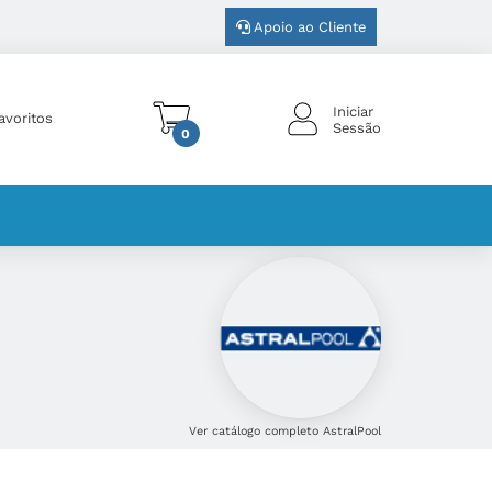
Apoio ao Cliente
Iniciar
avoritos
Sessão
0
Ver catálogo completo AstralPool