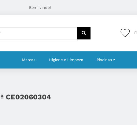
Bem-vindo!
F
Marcas
Higiene e Limpeza
Piscinas
f.ª CE02060304