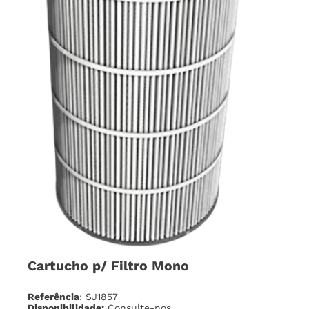
Cartucho p/ Filtro Mono
Referência
: SJ1857
Disponibilidade:
Consulte-nos