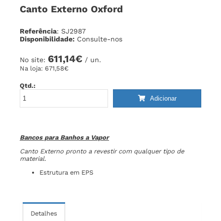
Canto Externo Oxford
Referência
: SJ2987
Disponibilidade:
Consulte-nos
611,14€
No site:
/ un.
Na loja:
671,58€
Qtd.:
Adicionar
Bancos para Banhos a Vapor
Canto Externo pronto a revestir com qualquer tipo de
material.
Estrutura em EPS
Detalhes