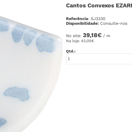
Cantos Convexos EZAR
Referência
: SJ3330
Disponibilidade:
Consulte-nos
39,18€
No site:
/ m
Na loja:
43,05€
Qtd.: