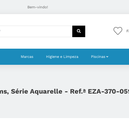
Bem-vindo!
F
Marcas
Higiene e Limpeza
Piscinas
s, Série Aquarelle - Ref.ª EZA-370-0