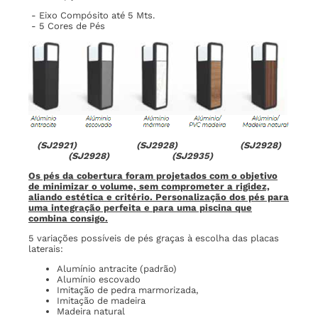
- Eixo Compósito até 5 Mts.
- 5 Cores de Pés
(SJ2921) (SJ2928) (SJ2928)
(SJ2928) (SJ2935)
Os pés da cobertura foram projetados com o objetivo
de
minimizar o volume, sem comprometer a rigidez,
aliando estética
e critério. Personalização dos pés para
uma integração perfeita e
para uma piscina que
combina consigo.
5 variações possíveis de pés graças à escolha das placas
laterais:
Alumínio antracite (padrão)
Alumínio escovado
Imitação de pedra marmorizada,
Imitação de madeira
Madeira natural