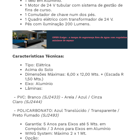
1 Veio em Alumínio.
1 Motor de 24 V tubular com sistema de gestão de
fins de curso.
1 Comutador de chave num dos pés.
1 Quadro elétrico com transformador de 24 V.
Pés com iluminação 200 Lumens.
Caracteristicas Técnicas:
Tipo: Elétrica
Acima do Solo
Dimensões Máximas: 6,00 x 12,00 Mts. + (Escada R
1,50 Mts.)
Eixo: Aluminio
Lâminas:
- PVC: Branco
(SJ2433)
- Areia / Azul / Cinza
Claro
(SJ2444)
- POLICARBONATO: Azul Translúcido / Transparente /
Preto Fumado
(SJ2493)
Garantia: 5 Anos para Eixos até 5 Mts. em
Compósito / 3 Anos para Eixos em Alumínio
WING System: Máximo 2 x 1 Mt.
Opção: