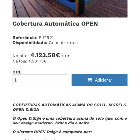
Cobertura Automática OPEN
Referência
: SJ2921
Disponibilidade:
Consulte-nos
4.123,58€
No site:
/ un.
Na loja:
4.581,75€
Qtd.:
Adicionar
COBERTURAS AUTOMÁTICAS ACIMA DO SOLO- MODELO
OPEN D.SIGN
O Open D,Sign é uma cobertura acima do solo que, com o
seu design moderno, brilha dia e noite.
O sistema OPEN Dsign é composto por: