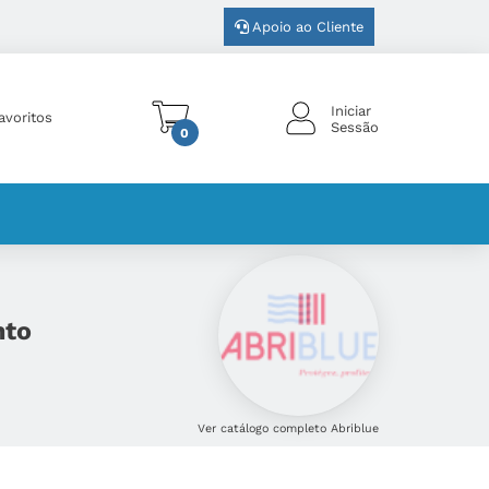
Apoio ao Cliente
Iniciar
avoritos
Sessão
0
nto
Ver catálogo completo Abriblue