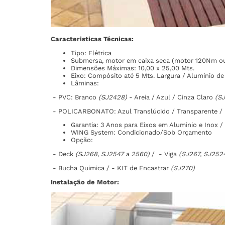
Caracteristicas Técnicas:
Tipo: Elétrica
Submersa, motor em caixa seca (motor 120Nm 
Dimensões Máximas: 10,00 x 25,00 Mts.
Eixo: Compósito até 5 Mts. Largura / Aluminio de 5
Lâminas:
- PVC: Branco
(SJ2428)
- Areia / Azul / Cinza Claro
(S
- POLICARBONATO: Azul Translúcido / Transparente /
Garantia: 3 Anos para Eixos em Aluminio e Inox 
WING System: Condicionado/Sob Orçamento
Opção:
- Deck
(SJ268, SJ2547 a 2560)
/ - Viga
(SJ267, SJ252
- Bucha Quimica / - KIT de Encastrar
(SJ270)
Instalação de Motor: