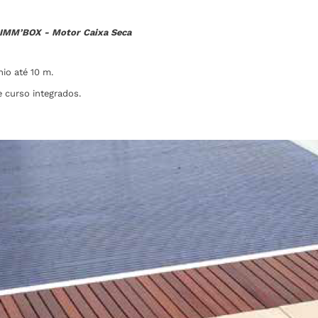
M’BOX - Motor Caixa Seca
io até 10 m.
 curso integrados.