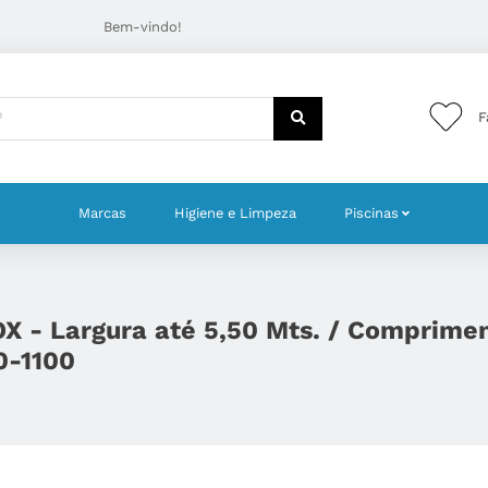
Bem-vindo!
F
Marcas
Higiene e Limpeza
Piscinas
X - Largura até 5,50 Mts. / Comprime
0-1100