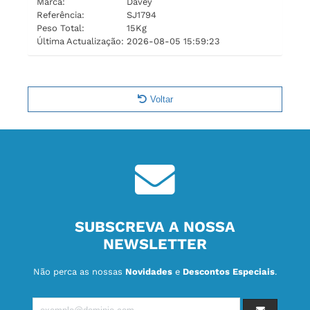
Marca:
Davey
Referência:
SJ1794
Peso Total:
15Kg
Última Actualização:
2026-08-05 15:59:23
Voltar
SUBSCREVA A NOSSA
NEWSLETTER
Não perca as nossas
Novidades
e
Descontos Especiais
.