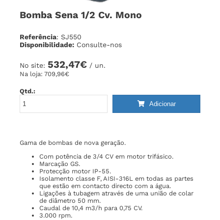
Bomba Sena 1/2 Cv. Mono
Referência
: SJ550
Disponibilidade:
Consulte-nos
532,47€
No site:
/ un.
Na loja:
709,96€
Qtd.:
Adicionar
Gama de bombas de nova geração.
Com potência de 3/4 CV em motor trifásico.
Marcação GS.
Protecção motor IP-55.
Isolamento classe F, AISI-316L em todas as partes
que estão em contacto directo com a água.
Ligações à tubagem através de uma união de colar
de diâmetro 50 mm.
Caudal de 10,4 m3/h para 0,75 CV.
3.000 rpm.