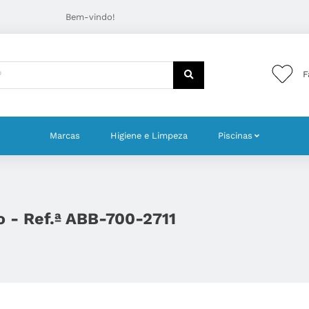
Bem-vindo!
F
Marcas
Higiene e Limpeza
Piscinas
o - Ref.ª ABB-700-2711