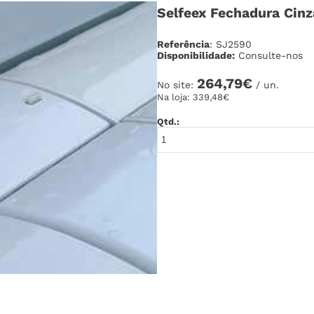
Selfeex Fechadura Cinz
Referência
: SJ2590
Disponibilidade:
Consulte-nos
264,79€
No site:
/ un.
Na loja:
339,48€
Qtd.: