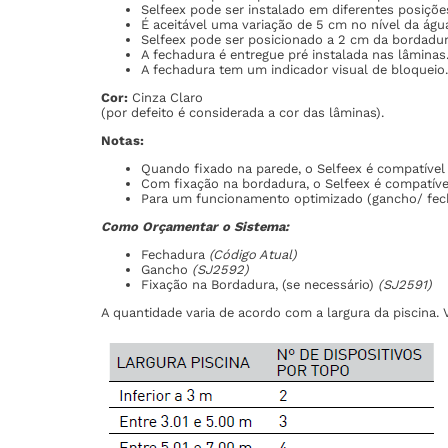
Selfeex pode ser instalado em diferentes posições
É aceitável uma variação de 5 cm no nível da águ
Selfeex pode ser posicionado a 2 cm da bordadur
A fechadura é entregue pré instalada nas lâminas
A fechadura tem um indicador visual de bloqueio.
Cor:
Cinza Claro
(por defeito é considerada a cor das lâminas).
Notas:
Quando fixado na parede, o Selfeex é compatível
Com fixação na bordadura, o Selfeex é compatíve
Para um funcionamento optimizado (gancho/ fecha
Como Orçamentar o Sistema:
Fechadura
(Código Atual)
Gancho
(SJ2592)
Fixação na Bordadura, (se necessário)
(SJ2591)
A quantidade varia de acordo com a largura da piscina. 