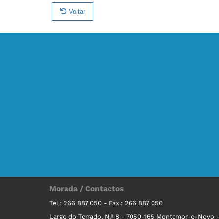
Voltar
Morada / Contactos
Tel.: 266 887 050 - Fax.: 266 887 050
Largo do Terrado, N.º 8 - 7050-165 Montemor-o-Novo -