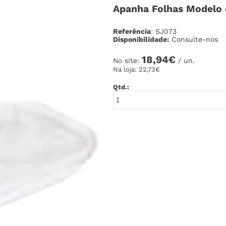
Apanha Folhas Modelo 
Referência
: SJ073
Disponibilidade:
Consulte-nos
18,94€
No site:
/ un.
Na loja:
22,73€
Qtd.: