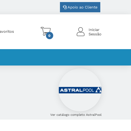
Apoio ao Cliente
Iniciar
avoritos
Sessão
0
Ver catálogo completo AstralPool