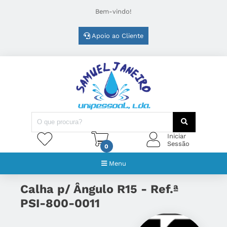
Bem-vindo!
Apoio ao Cliente
Iniciar
Sessão
0
Menu
Calha p/ Ângulo R15 - Ref.ª
PSI-800-0011