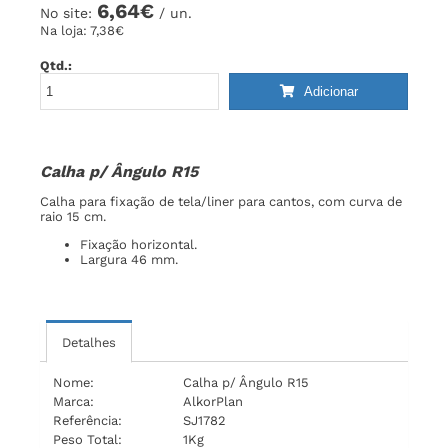
6,64€
No site:
/ un.
Na loja:
7,38€
Qtd.:
Adicionar
Calha p/ Ângulo R15
Calha para fixação de tela/liner para cantos, com curva de
raio 15 cm.
Fixação horizontal.
Largura 46 mm.
Detalhes
Nome:
Calha p/ Ângulo R15
Marca:
AlkorPlan
Referência:
SJ1782
Peso Total:
1Kg