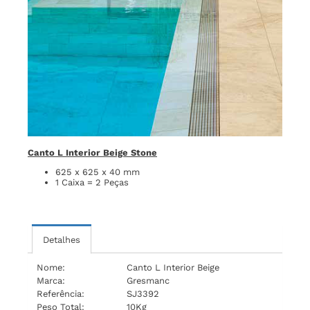
Canto L Interior Beige Stone
625 x 625 x 40 mm
1 Caixa = 2 Peças
Detalhes
Nome:
Canto L Interior Beige
Marca:
Gresmanc
Referência:
SJ3392
Peso Total:
10Kg